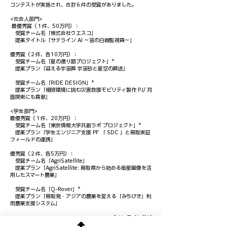
コンテストが実施され、合計６件の受賞がありました。
<社会人部門>
最優秀賞（１件、50万円）：
受賞チーム名「株式会社ウエスコ」
提案タイトル「サテライン AI ～宙の白線監視員～」
優秀賞（２件、各10万円）：
受賞チーム名「星の還り路プロジェクト」*
提案プラン「迎える宇宙葬 宇宙砂と星空の葬送」
受賞チーム名「RIDE DESIGN」*
提案プラン「極限環境に挑む災害救援モビリティ製作 PJ/ 月
面探索にも貢献」
<学生部門>
最優秀賞（１件、20万円）：
受賞チーム名「東京情報大学共創ラボ プロジェクト」*
提案プラン「学生エンジニア支援 PF 「 SDC 」と鳥取実証
フィールドの連携」
優秀賞（２件、各5万円）：
受賞チーム名「AgriSatellite」
提案プラン「AgriSatellite: 鳥取県から始める衛星画像を活
用したスマート農業」
受賞チーム名「Q-Rover」*
提案プラン「鳥取発・アジアの農業を変える「みちびき」利
用農業支援システム」
*オンライン参加